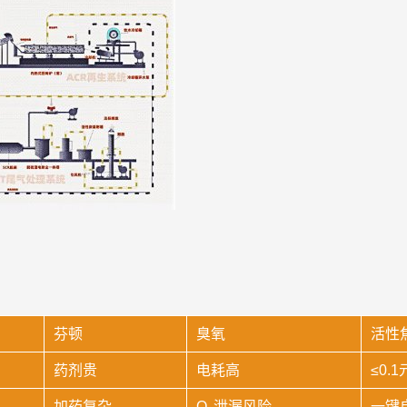
芬顿
臭氧
活性
药剂贵
电耗高
≤0.
加药复杂
O₃泄漏风险
一键