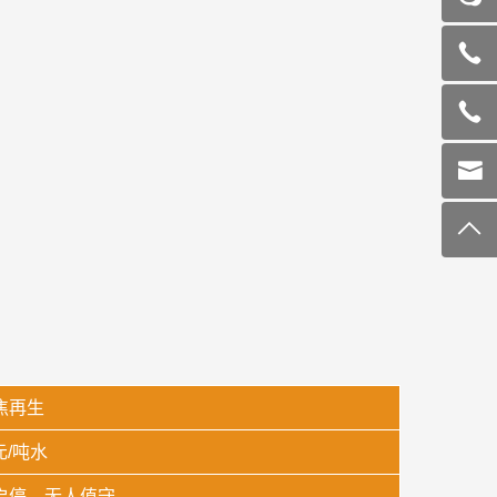
焦再生
1元/吨水
启停，无人值守