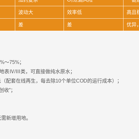
波动大
效率低
高且
差
差
优异
%～75%；
达地表Ⅳ/Ⅲ类，可直接做纯水原水；
1元（配套在线再生，每去除10个单位COD的运行成本）；
创收”；
无需新增用地。