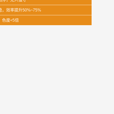
稳，效率提升50%~75%
，色度<5倍