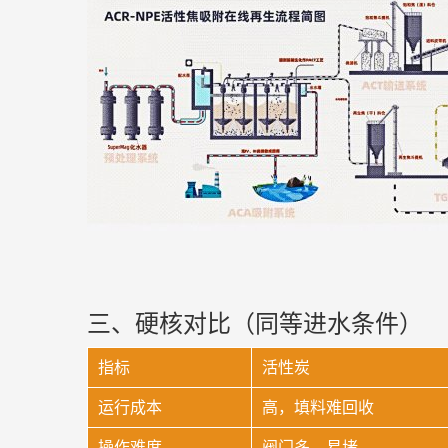
三、硬核对比（同等进水条件）
指标
活性炭
运行成本
高，填料难回收
操作难度
阀门多、易堵