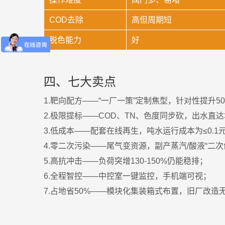
COD去除
高但周期短
脱色能力
好
四、七大卖点
1.靶向配方——“一厂一策”定制焦型，针对性提升50
2.极限提标——COD、TN、色度同步砍，出水直
3.低成本——配套在线再生，吨水运行成本为≤0.
4.零二次污染——尾气变资源，副产蒸汽/酸液“二次
5.高抗冲击——负荷突增130-150%仍能稳排；
6.全程智控——中控室一键监控，手机端可视；
7.占地省50%——模块化集装箱式布置，旧厂改造