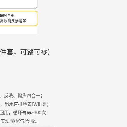
件套，可整可零）
水、反洗、提焦四合一；
”，出水直排地表Ⅳ/Ⅲ类；
回用，循环寿命≥300次；
，实现“零尾气”创收。