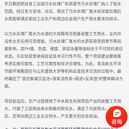
孚日集团把自身工业园污水处理厂和高密市污水处理厂纳入了取水
范围。经过多方咨询、论证，得出了污水处理厂尾水经深度处理后
水质能够满足家纺工业生产和周边社会用户生产用水要求的结论。
以污水处理厂尾水为水源的大规模再生制备染整工艺用水，业内并
没有太多先例可资借鉴。污水处理厂尾水的水质容易受到季节等因
素影响，其PH值、色度、硬度、铁锰含量等指标处于不可控的波动
状态。与实验室里单纯验证技术可行性不同，整个项目建设要统筹
考虑实施可能性、工艺可靠性和经济合理性。为此，青岛新太平洋
节能环保集团在与山东建筑大学等机构反复技术交流的过程中，最
终确定了“混合絮凝沉淀池+臭氧活性炭+超滤+反渗透”的整体解决方
案。
项目投运后，生产过程使用了中水再生利用项目产出的染整工艺用
水，代替了之前用自来水制备的软化水，满足了内部用水。在这之
后，还将向周边工业企业供水，产生更大的社会效益。